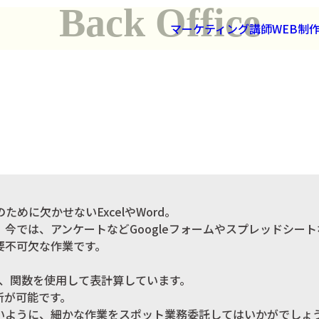
Back Office
マーケティング
講師
WEB制
めに欠かせないExcelやWord。
nt。 今では、アンケートなどGoogleフォームやスプレッドシ
要不可欠な作業です。
まず、関数を使用して表計算しています。
新が可能です。
いように、細かな作業をスポット業務委託してはいかがでしょ