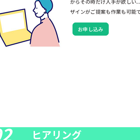
からその時だけ人手が欲しい..
ザインがご提案も作業も可能
お申し込み
02
ヒアリング