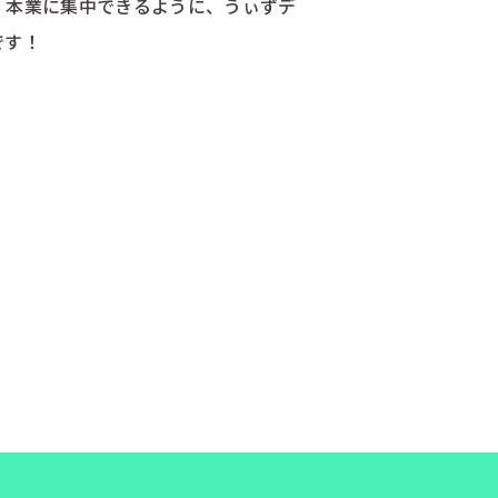
. 本業に集中できるように、うぃずデ
です！