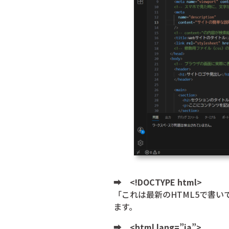
➡
<!DOCTYPE html>
「これは最新のHTML5で書
ます。
➡
<html lang=”ja”>